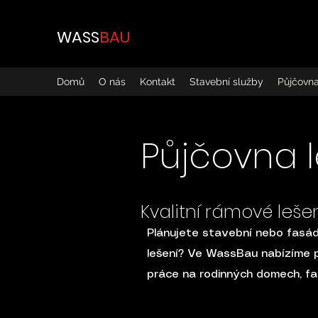
WASS
BAU
Domů
O nás
Kontakt
Stavební služby
Půjčovna
Půjčovna l
Kvalitní rámové leše
Plánujete stavební nebo fasádn
lešení? Ve WassBau nabízíme pr
práce na rodinných domech, fa