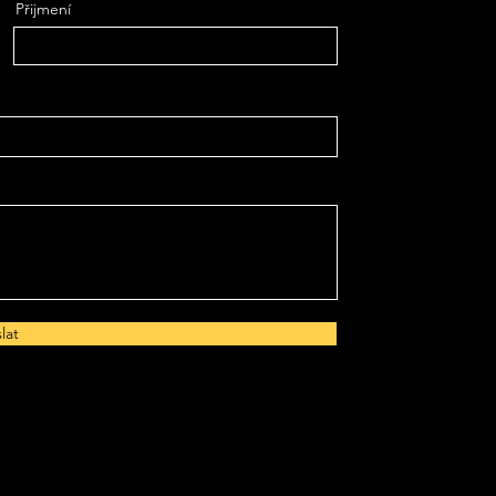
Přijmení
lat