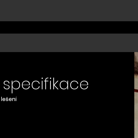
 specifikace
 lešení