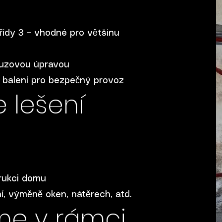
řídy 3 – vhodné pro většinu
kluzovou úpravou
í balení pro bezpečný provoz
e lešení
rukci domu
í, výměně oken, nátěrech, atd.
me v rámci