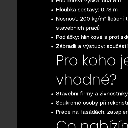
Podlahová výška: cca 8 m
Hloubka sestavy: 0,73 m
Nosnost: 200 kg/m² (lešení t
stavebních prací)
Podlážky: hliníkové s protis
Zábradlí a výstupy: součást
Pro koho j
vhodné?
Stavební firmy a živnostníky
Soukromé osoby při rekonst
Práce na fasádách, zateplen
Co nabízí