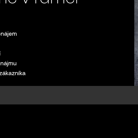
onájem
í
onájmu
 zákazníka