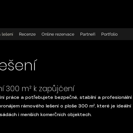
 lešení
Recenze
Online rezervace
Partneři
Portfolio
ešení
ní 300 m² k zapůjčení
í práce a potřebujete bezpečné, stabilní a profesionální
onájem rámového lešení o ploše 300 m², které je ideální
sádách i menších komerčních objektech.